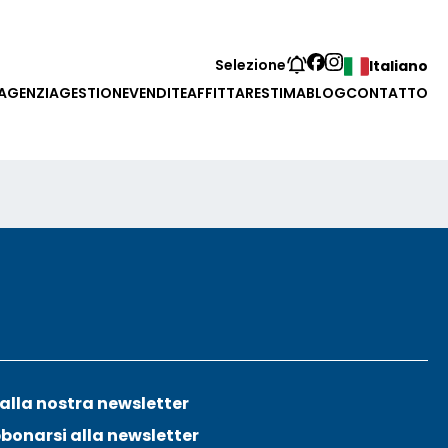
Selezione
Italiano
'AGENZIA
GESTIONE
VENDITE
AFFITTARE
STIMA
BLOG
CONTATTO
i alla nostra newsletter
bonarsi alla newsletter