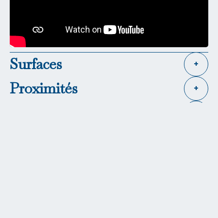
Surfaces
+
Proximités
+
Prestations
+
Règlementation
+
Efficacité énergétique
+
Financier
+
+